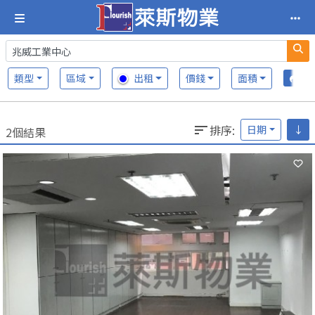
類型
區域
出租
價錢
面積
排序
:
日期
↓
2個結果