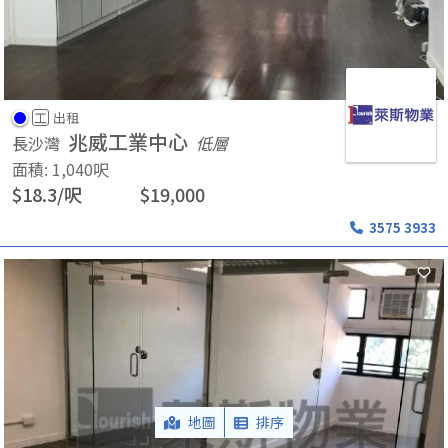
工
出租
兆威工業中心
長沙灣
低層
面積
:
1,040
呎
$
18.3
/
呎
$
19,000
3575 3933
地圖
排序